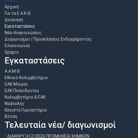
Αρχική
Για τα Ε.Α.Κ.Θ.
Διοίκηση
Εγκαταστάσεις
Νέα-Ανακοινώσεις
Διαγωνισμοί / Προσκλήσεις Ενδιαφέροντος
Επικοινωνία
Ωραριο
Εγκαταστάσεις
Α.Α.Μ.Θ.
Εθνικό Κολυμβητήριο
ΕΑΚ Μίκρας
ΕΑΚ Ποσειδωνίου
Κολυμβητήριο & ΕΑΚ
Νεάπολης
Κλειστό Γυμναστήριο
Βότση
Τελευταία νέα/ διαγωνισμοί
ΔΙΑΚΗΡΥΞΗ 2/2026 ΠΡΟΜΗΘΕΙΑ ΧΗΜΙΚΩΝ